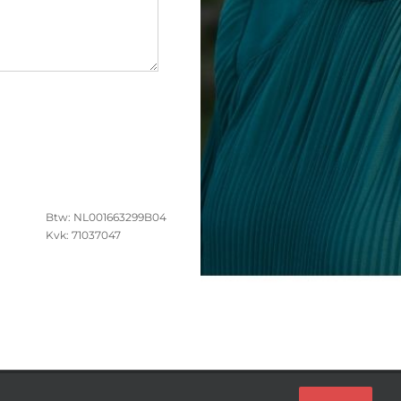
Btw: NL001663299B04
Kvk: 71037047
right
2026 Mayou |
Algemene Voorwaarden
|
Privacy beleid
|
Kom in 