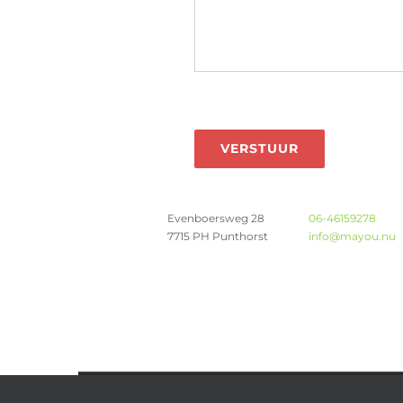
VERSTUUR
Evenboersweg 28
06-46159278
7715 PH Punthorst
info@mayou.nu
© Copy